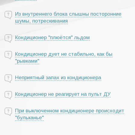
Из внутреннего блока слышны посторонние
шумы, потрескивания
Кондиционер "плюётся" льдом
Кондиционер дует не стабильно, как бы
"рывками"
Неприятный запах из кондиционера
Кондиционер не реагирует на пульт ДУ
При выключенном кондиционере происходит
"бульканье"