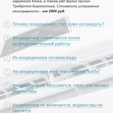
наружного блока, а также ряд других причин.
Требуется диагностика. Стоимость устранения
неисправности -
от 2900 руб
.
Почему кондиционер стал хуже охлаждать?
Кондиционер отключается после
непродолжительной работы
Из кондиционера потекла вода
На кондиционере иней или снежная "шуба"
Кондиционер не запускается, горят или мигают
индикаторы
Кондиционер не включается, индикаторы не
светятся