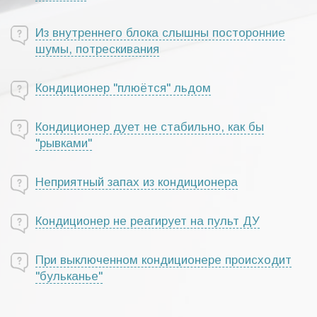
Из внутреннего блока слышны посторонние
шумы, потрескивания
Кондиционер "плюётся" льдом
Кондиционер дует не стабильно, как бы
"рывками"
Неприятный запах из кондиционера
Кондиционер не реагирует на пульт ДУ
При выключенном кондиционере происходит
"бульканье"