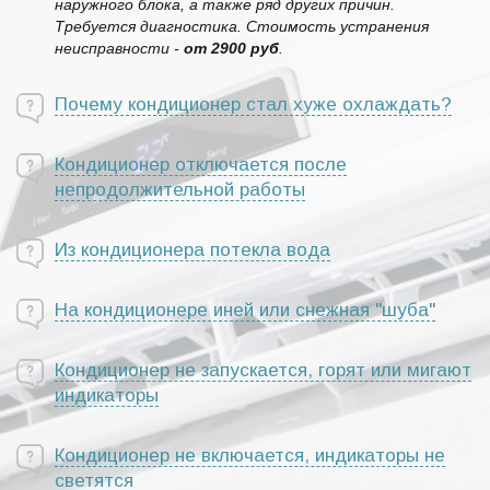
наружного блока, а также ряд других причин.
Требуется диагностика. Стоимость устранения
неисправности -
от 2900 руб
.
Почему кондиционер стал хуже охлаждать?
Кондиционер отключается после
непродолжительной работы
Из кондиционера потекла вода
На кондиционере иней или снежная "шуба"
Кондиционер не запускается, горят или мигают
индикаторы
Кондиционер не включается, индикаторы не
светятся