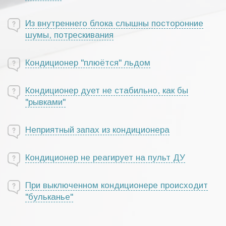
Из внутреннего блока слышны посторонние
шумы, потрескивания
Кондиционер "плюётся" льдом
Кондиционер дует не стабильно, как бы
"рывками"
Неприятный запах из кондиционера
Кондиционер не реагирует на пульт ДУ
При выключенном кондиционере происходит
"бульканье"