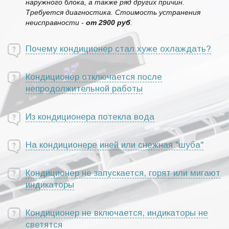
наружного блока, а также ряд других причин.
Требуется диагностика. Стоимость устранения
неисправности -
от 2900 руб
.
Почему кондиционер стал хуже охлаждать?
Кондиционер отключается после
непродолжительной работы
Из кондиционера потекла вода
На кондиционере иней или снежная "шуба"
Кондиционер не запускается, горят или мигают
индикаторы
Кондиционер не включается, индикаторы не
светятся