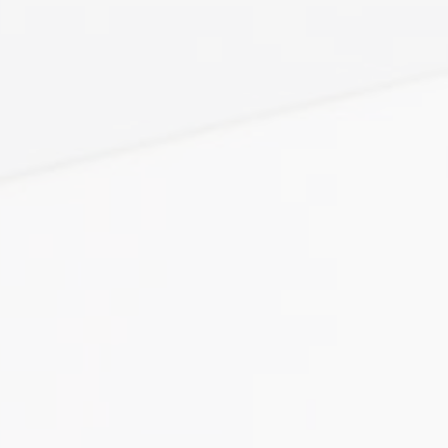
 посвистывание наружного блока ⤵