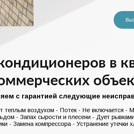
Вы
кондиционеров в к
коммерческих объек
няем с гарантией следующие неисправ
т теплым воздухом - Потек - Не включается - 
льдом - Запах сырости и плесени - Дует рывкам
ки - Замена компрессора - Устранение утечки х