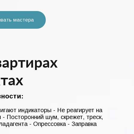
звать мастера
вартирах
тах
ности:
Мигают индикаторы - Не реагирует на
и - Посторонний шум, скрежет, треск,
ладагента - Опрессовка - Заправка