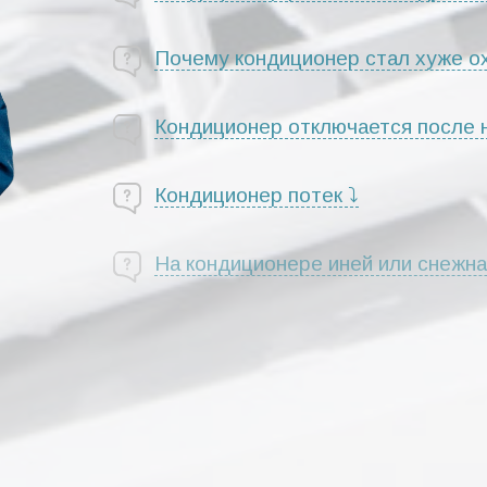
Почему кондиционер стал хуже о
Кондиционер отключается после
Кондиционер потек ⤵
На кондиционере иней или снежна
Кондиционер не запускается, горя
Кондиционер не включается, инди
Из внутреннего блока слышны по