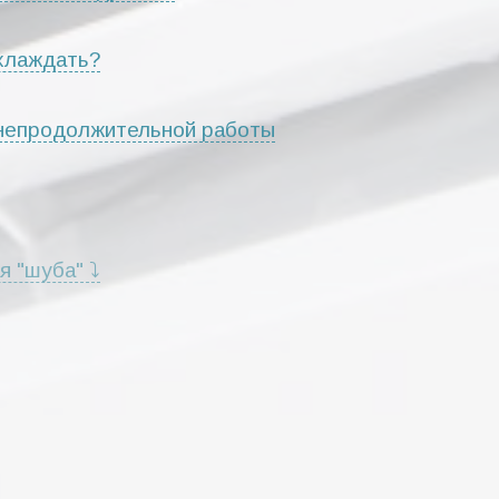
хлаждать?
 непродолжительной работы
я "шуба" ⤵
т или мигают индикаторы ⤵
каторы не светятся ⤵
сторонние шумы, потрескивания