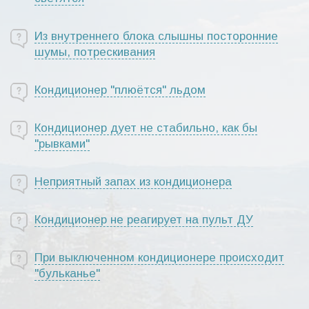
Из внутреннего блока слышны посторонние
шумы, потрескивания
Кондиционер "плюётся" льдом
Кондиционер дует не стабильно, как бы
"рывками"
Неприятный запах из кондиционера
Кондиционер не реагирует на пульт ДУ
При выключенном кондиционере происходит
"бульканье"