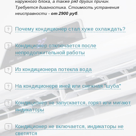
наружного блока, а также ряд других причин.
Требуется диагностика. Стоимость устранения
неисправности -
от 2900 руб
.
Почему кондиционер стал хуже охлаждать?
Кондиционер отключается после
непродолжительной работы
Из кондиционера потекла вода
На кондиционере иней или снежная "шуба"
Кондиционер не запускается, горят или мигают
индикаторы
Кондиционер не включается, индикаторы не
светятся