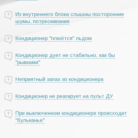
Из внутреннего блока слышны посторонние
шумы, потрескивания
Кондиционер "плюётся" льдом
Кондиционер дует не стабильно, как бы
"рывками"
Неприятный запах из кондиционера
Кондиционер не реагирует на пульт ДУ
При выключенном кондиционере происходит
"бульканье"