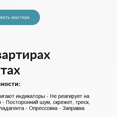
звать мастера
вартирах
тах
ности:
Мигают индикаторы - Не реагирует на
и - Посторонний шум, скрежет, треск,
ладагента - Опрессовка - Заправка