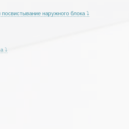
 посвистывание наружного блока ⤵
а ⤵
ьт ДУ
кондиционеров
роисходит "бульканье"