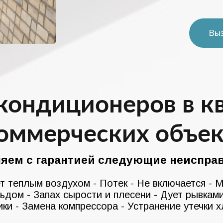
Вы
кондиционеров в к
коммерческих объек
няем с гарантией следующие неисправ
т теплым воздухом - Потек - Не включается - 
льдом - Запах сырости и плесени - Дует рывкам
ки - Замена компрессора - Устранение утечки х