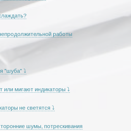
хлаждать?
 непродолжительной работы
я "шуба" ⤵
т или мигают индикаторы ⤵
каторы не светятся ⤵
сторонние шумы, потрескивания