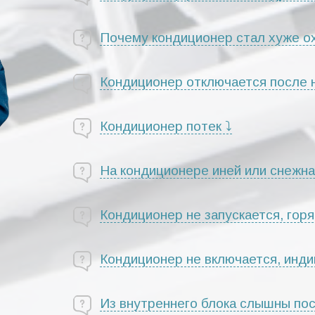
Почему кондиционер стал хуже о
Кондиционер отключается после
Кондиционер потек ⤵
На кондиционере иней или снежна
Кондиционер не запускается, горя
Кондиционер не включается, инди
Из внутреннего блока слышны по