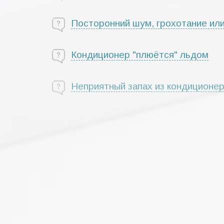
Посторонний шум, грохотание или
Кондиционер "плюётся" льдом
Неприятный запах из кондиционер
Кондиционер не реагирует на пул
Неисправности наружных блоков 
При выключенном кондиционере п