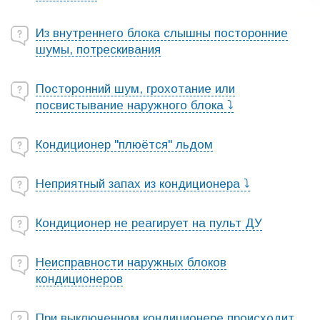
Из внутреннего блока слышны посторонние
шумы, потрескивания
Посторонний шум, грохотание или
посвистывание наружного блока ⤵
Кондиционер "плюётся" льдом
Неприятный запах из кондиционера ⤵
Кондиционер не реагирует на пульт ДУ
Неисправности наружных блоков
кондиционеров
При выключенном кондиционере происходит