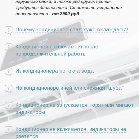
наружного блока, а также ряд других причин.
Требуется диагностика. Стоимость устранения
неисправности -
от 2900 руб
.
Почему кондиционер стал хуже охлаждать?
Кондиционер отключается после
непродолжительной работы
Из кондиционера потекла вода
На кондиционере иней или снежная "шуба"
Кондиционер не запускается, горят или мигают
индикаторы
Кондиционер не включается, индикаторы не
светятся