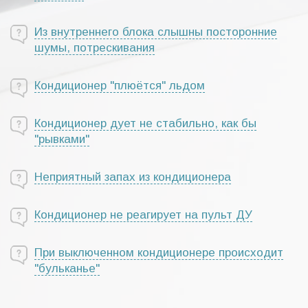
Из внутреннего блока слышны посторонние
шумы, потрескивания
Кондиционер "плюётся" льдом
Кондиционер дует не стабильно, как бы
"рывками"
Неприятный запах из кондиционера
Кондиционер не реагирует на пульт ДУ
При выключенном кондиционере происходит
"бульканье"