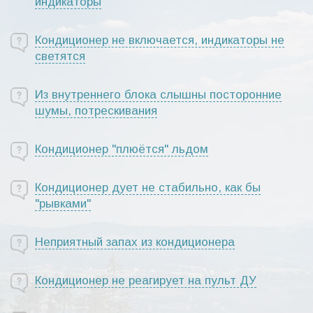
индикаторы
Кондиционер не включается, индикаторы не
светятся
Из внутреннего блока слышны посторонние
шумы, потрескивания
Кондиционер "плюётся" льдом
Кондиционер дует не стабильно, как бы
"рывками"
Неприятный запах из кондиционера
Кондиционер не реагирует на пульт ДУ