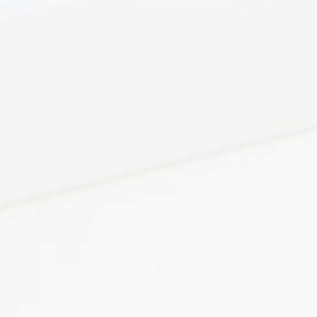
Посторонний шум, грохотание или
Кондиционер "плюётся" льдом