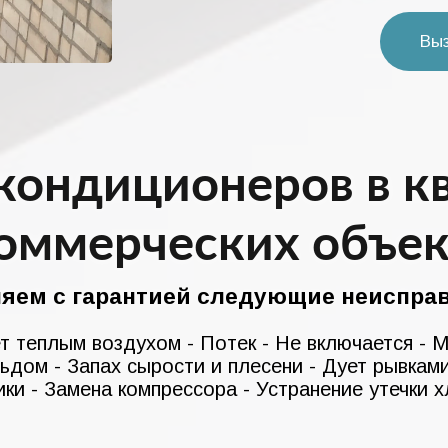
Вы
кондиционеров в к
коммерческих объек
няем с гарантией следующие неисправ
т теплым воздухом - Потек - Не включается - 
льдом - Запах сырости и плесени - Дует рывкам
ки - Замена компрессора - Устранение утечки х