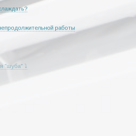
хлаждать?
 непродолжительной работы
я "шуба" ⤵
т или мигают индикаторы ⤵
каторы не светятся ⤵
сторонние шумы, потрескивания