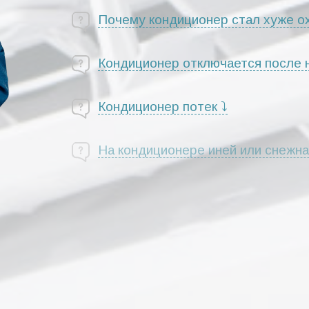
Почему кондиционер стал хуже о
Кондиционер отключается после
Кондиционер потек ⤵
На кондиционере иней или снежна
Кондиционер не запускается, горя
Кондиционер не включается, инди
Из внутреннего блока слышны по