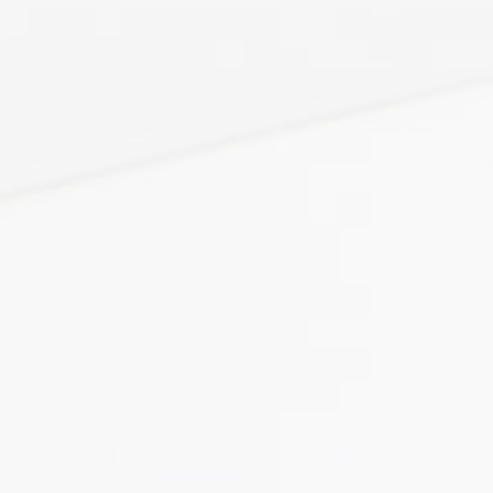
 посвистывание наружного блока ⤵