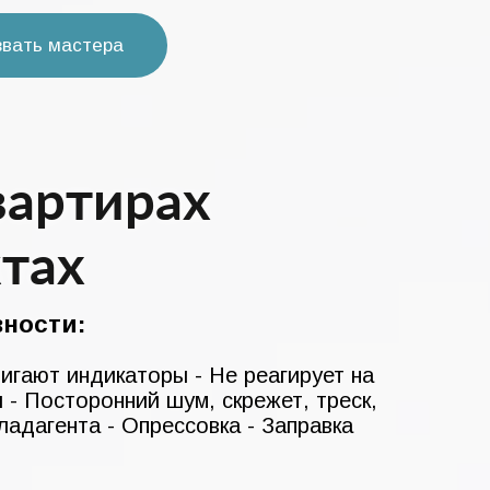
звать мастера
вартирах
тах
ности:
Мигают индикаторы - Не реагирует на
и - Посторонний шум, скрежет, треск,
ладагента - Опрессовка - Заправка