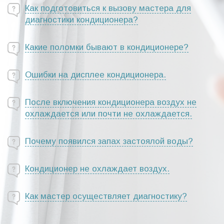
Как подготовиться к вызову мастера для
диагностики кондиционера?
Какие поломки бывают в кондиционере?
Ошибки на дисплее кондиционера.
После включения кондиционера воздух не
охлаждается или почти не охлаждается.
Почему появился запах застоялой воды?
Кондиционер не охлаждает воздух.
Как мастер осуществляет диагностику?