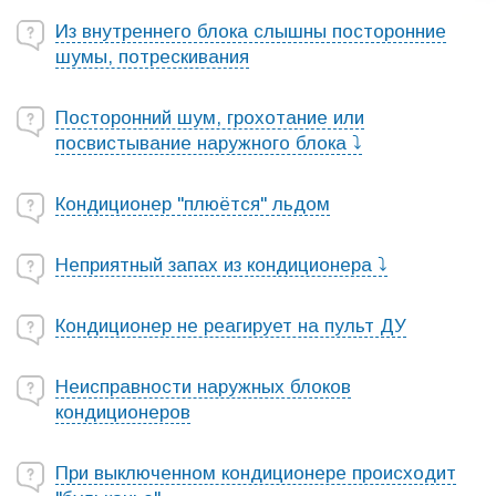
Из внутреннего блока слышны посторонние
шумы, потрескивания
Посторонний шум, грохотание или
посвистывание наружного блока ⤵
Кондиционер "плюётся" льдом
Неприятный запах из кондиционера ⤵
Кондиционер не реагирует на пульт ДУ
Неисправности наружных блоков
кондиционеров
При выключенном кондиционере происходит