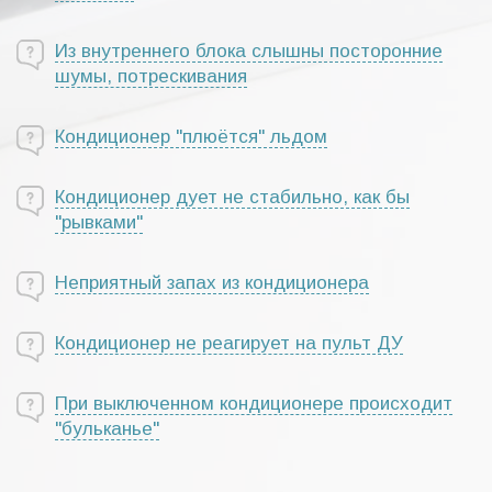
Из внутреннего блока слышны посторонние
шумы, потрескивания
Кондиционер "плюётся" льдом
Кондиционер дует не стабильно, как бы
"рывками"
Неприятный запах из кондиционера
Кондиционер не реагирует на пульт ДУ
При выключенном кондиционере происходит
"бульканье"