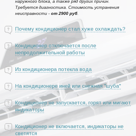
наружного блока, а также ряд других причин.
Требуется диагностика. Стоимость устранения
неисправности -
от 2900 руб
.
Почему кондиционер стал хуже охлаждать?
Кондиционер отключается после
непродолжительной работы
Из кондиционера потекла вода
На кондиционере иней или снежная "шуба"
Кондиционер не запускается, горят или мигают
индикаторы
Кондиционер не включается, индикаторы не
светятся