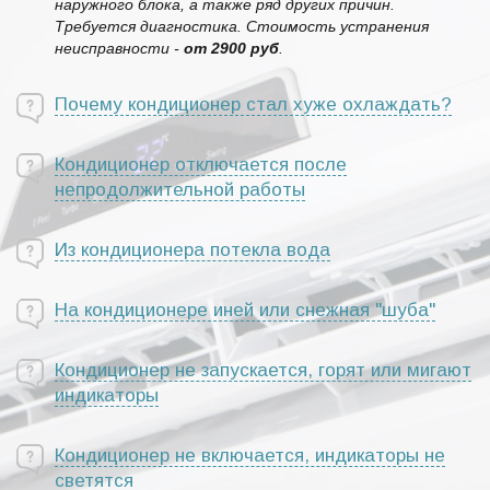
наружного блока, а также ряд других причин.
Требуется диагностика. Стоимость устранения
неисправности -
от 2900 руб
.
Почему кондиционер стал хуже охлаждать?
Кондиционер отключается после
непродолжительной работы
Из кондиционера потекла вода
На кондиционере иней или снежная "шуба"
Кондиционер не запускается, горят или мигают
индикаторы
Кондиционер не включается, индикаторы не
светятся