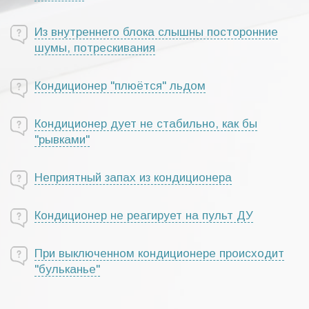
Из внутреннего блока слышны посторонние
шумы, потрескивания
Кондиционер "плюётся" льдом
Кондиционер дует не стабильно, как бы
"рывками"
Неприятный запах из кондиционера
Кондиционер не реагирует на пульт ДУ
При выключенном кондиционере происходит
"бульканье"