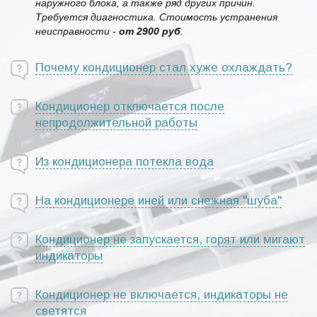
наружного блока, а также ряд других причин.
Требуется диагностика. Стоимость устранения
неисправности -
от 2900 руб
.
Почему кондиционер стал хуже охлаждать?
Кондиционер отключается после
непродолжительной работы
Из кондиционера потекла вода
На кондиционере иней или снежная "шуба"
Кондиционер не запускается, горят или мигают
индикаторы
Кондиционер не включается, индикаторы не
светятся