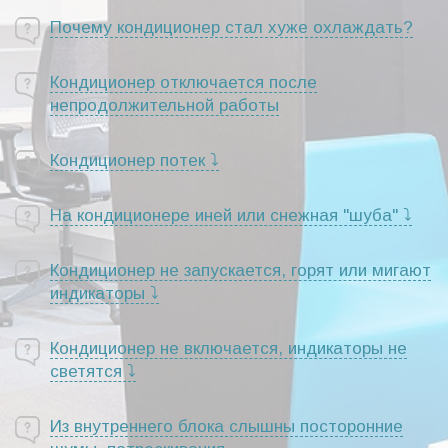
Почему кондиционер стал хуже охлаждать?
Кондиционер отключается после
непродолжительной работы
Кондиционер потек ⤵
На кондиционере иней или снежная "шуба" ⤵
Кондиционер не запускается, горят или мигают
индикаторы ⤵
Кондиционер не включается, индикаторы не
светятся ⤵