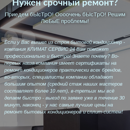
Нужен срочный ремонт?
Приедем бЫсТрО! Оооочень бЫсТрО! Решим
ЛюБыЕ проблемы!
Если у Вас вышел из строя бытовой кондиционер -
компания КЛИМАТ СЕРВИС 24 Вам поможет
профессионально и быстро! Знаете почему? Во-
первых наша компания имеет сертификаты на
ремонт кондиционеров практически всех брендов,
во-вторых, специалисты компании обладают
большим опытом (средний стаж наших мастеров
составляет более 10 лет), в-третьих мы всё
делаем быстро - выезд по заявке уже в течение 30
минут, наконец - у нас самые лучшие цены на
ремонт бытовых кондиционеров и сплит-систем!