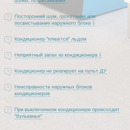
Из внутреннего блока слышны посторонние
шумы, потрескивания
Посторонний шум, грохотание или
посвистывание наружного блока ⤵
Кондиционер "плюётся" льдом
Неприятный запах из кондиционера ⤵
Кондиционер не реагирует на пульт ДУ
Неисправности наружных блоков
кондиционеров
При выключенном кондиционере происходит
"бульканье"